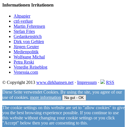
Informationen Irritationen
Altpapier
ctrl-verlust
Martin Fehrensen
Stefan Fries
Gedankenstrich
Dirk von Gehlen
Jürgen Geuter
Medienpolitik
Wolfgang Michal
Petra Reski
Venedig Reiseblog
Venessia.com
© Copyright 2013
www.dirkhansen.net
·
Impressum
·
RSS
Diese Seite verwendet Cookies. By using the site, you agree of our
use of cookies.
more information
Na gut - OK
The cookie settings on this website are set to "allow cookies" to give
you the best browsing experience possible. If you continue to use
this website without changing your cookie settings or you click
"Accept" below then you are consenting to this.