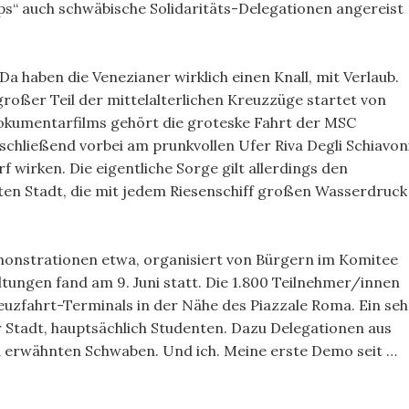
s“ auch schwäbische Solidaritäts-Delegationen angereist
Da haben die Venezianer wirklich einen Knall, mit Verlaub.
 großer Teil der mittelalterlichen Kreuzzüge startet von
okumentarfilms gehört die groteske Fahrt der MSC
chließend vorbei am prunkvollen Ufer Riva Degli Schiavoni
 wirken. Die eigentliche Sorge gilt allerdings den
en Stadt, die mit jedem Riesenschiff großen Wasserdruck
emonstrationen etwa, organisiert von Bürgern im Komitee
tungen fand am 9. Juni statt. Die 1.800 Teilnehmer/innen
euzfahrt-Terminals in der Nähe des Piazzale Roma. Ein seh
r Stadt, hauptsächlich Studenten. Dazu Delegationen aus
en erwähnten Schwaben. Und ich. Meine erste Demo seit …