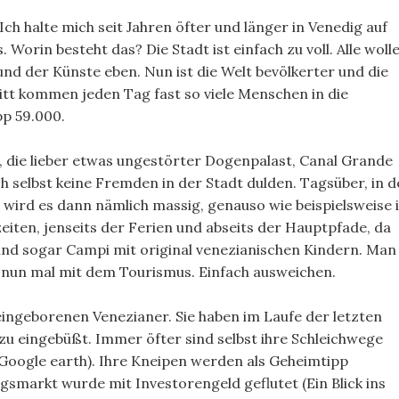
Ich halte mich seit Jahren öfter und länger in Venedig auf
 Worin besteht das? Die Stadt ist einfach zu voll. Alle woll
nd der Künste eben. Nun ist die Welt bevölkerter und die
tt kommen jeden Tag fast so viele Menschen in die
pp 59.000.
 die lieber etwas ungestörter Dogenpalast, Canal Grande
 selbst keine Fremden in der Stadt dulden. Tagsüber, in d
 wird es dann nämlich massig, genauso wie beispielsweise 
iten, jenseits der Ferien und abseits der Hauptpfade, da
nd sogar Campi mit original venezianischen Kindern. Man
s nun mal mit dem Tourismus. Einfach ausweichen.
 eingeborenen Venezianer. Sie haben im Laufe der letzten
zu eingebüßt. Immer öfter sind selbst ihre Schleichwege
Google earth). Ihre Kneipen werden als Geheimtipp
markt wurde mit Investorengeld geflutet (Ein Blick ins