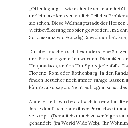
„Offenlegung“ – wie es heute so schön heißt: 
und bin insofern vermutlich Teil des Problems.
sie sehen. Diese Welthauptstadt der Herzen u
Weltbevölkerung mobiler geworden. Im Schni
Serenissima wie Venedig Einwohner hat: kna
Darüber machen sich besonders jene Sorgen,
und Biennale genießen würden. Die außer sich
Hauptsaison, an den Hot Spots jedenfalls. Da
Florenz, Rom oder Rothenburg. In den Randze
finden Besucher noch immer ruhige Gassen u
könnte also sagen: Nicht aufregen, so ist da
Andererseits wird es tatsächlich eng für die
Jahre den Fluchtraum ihrer Parallelwelt nahe
verstopft (Demnächst nach zu verfolgen auf 
gehandelt (im World Wide Web). Ihr Wohnungs