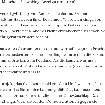
f München-Schwabing-Level zu ermitteln)
Venedig-Prinzip“ von Andreas Pichler an. Bei den
dt für das Leben ihrer Bewohner. Wir lernen einige von
Makler. Und wir hören sie schimpfen. Dabei muss man nic
ktvoll übertreiben. Aber es bleibt erschreckend zu sehen, w
ht geraten zu sein scheint.
as sie seit Jahrhunderten tun und worauf die ganze Pracht
htslos ausbeuten. Früher allerdings konnte man die Fremd
 einmal Brücken zum Festland. Als die kamen, war man
 unserer Zeit ist das Ganze also eine Frage der Dimension
fahrtschiffe und M.O.S.E.
tzprojekt, das die Lagune bald vor dem Hochwasser schütz
elleicht das Biotop der Lagune gefährdet, ist umstritten.
uch schon, so eine Art italienischer Orts-Zuschlag. Das
art-21-Liga. Weshalb bei den Demonstrationen gegen die