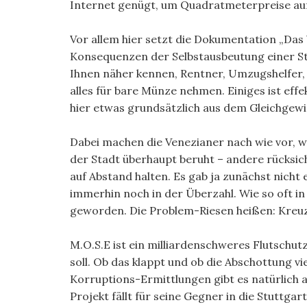
Internet genügt, um Quadratmeterpreise au
Vor allem hier setzt die Dokumentation „Das 
Konsequenzen der Selbstausbeutung einer Sta
Ihnen näher kennen, Rentner, Umzugshelfer, 
alles für bare Münze nehmen. Einiges ist effe
hier etwas grundsätzlich aus dem Gleichgewic
Dabei machen die Venezianer nach wie vor, w
der Stadt überhaupt beruht – andere rücksic
auf Abstand halten. Es gab ja zunächst nicht
immerhin noch in der Überzahl. Wie so oft in
geworden. Die Problem-Riesen heißen: Kreuz
M.O.S.E ist ein milliardenschweres Flutschu
soll. Ob das klappt und ob die Abschottung vi
Korruptions-Ermittlungen gibt es natürlich a
Projekt fällt für seine Gegner in die Stuttg